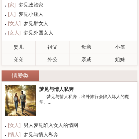
[
家
]
梦见政治家
[
人
]
梦见小矮人
[
女人
]
梦见胖女人
[
女人
]
梦见外国女人
婴儿
祖父
母亲
小孩
弟弟
外公
亲戚
姐妹
情爱类
梦见与情人私奔
梦见与情人私奔，出外旅行会陷入坏人的魔
掌。...
[
女人
]
男人梦见陷入女人的情网
[
情人
]
梦见与情人私奔