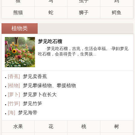
狼
马
虫子
鸡
熊猫
蛇
狮子
鳄鱼
植物类
梦见吃石榴
·梦见吃石榴，吉兆，生活会幸福。·孕妇梦见
吃石榴，会喜得贵子，生男孩...
[
香蕉
]
梦见卖香蕉
[
植物
]
梦见攀缘植物、攀援植物
[
萝卜
]
梦见萝卜在长大
[
竹笋
]
梦见竹笋
[
海
]
梦见海带
水果
花
桃
树