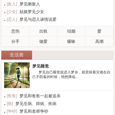
[
敌人
]
梦见吻敌人
[
少女
]
姑娘梦见少女
[
恋人
]
梦见与恋人谈情说爱
悲伤
出轨
结婚
爱
分手
做爱
暧昧
高潮
生活类
梦见睡觉
梦见自己睡觉或进入梦乡，就意味着灾难在自
己不防备的时候，悄然降临...
[
爸爸
]
梦见和爸爸一起被追杀
[
病
]
梦见生病、得病、疾病
[
争吵
]
梦见和老师争吵