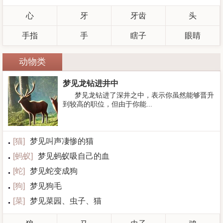
心
牙
牙齿
头
手指
手
瞎子
眼睛
动物类
梦见龙钻进井中
梦见龙钻进了深井之中，表示你虽然能够晋升
到较高的职位，但由于你能...
[
猫
]
梦见叫声凄惨的猫
[
蚂蚁
]
梦见蚂蚁吸自己的血
[
蛇
]
梦见蛇变成狗
[
狗
]
梦见狗毛
[
菜
]
梦见菜园、虫子、猫