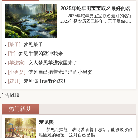
2025年蛇年男宝宝取名最好的名
2025年蛇年男宝宝取名最好的名字
字
2025年是农历乙巳蛇年，天干属&ld...
[
跛子
]
梦见跛子
[
牛
]
梦见牛很凶猛冲我来
[
羊进家
]
女人梦见羊进家里来了
[
小男婴
]
梦见自己抱着光溜溜的小男婴
[
花开
]
梦见满山遍野的花开
广告id19
热门解梦
梦见熊
梦见吃掉熊，表明梦者善于总结，能够吸收战
胜困难的经验，这对自己是很...