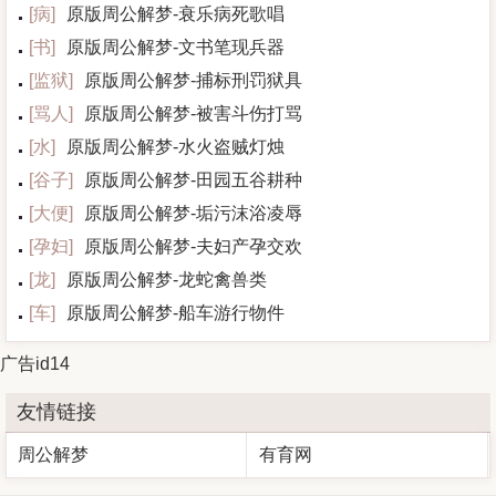
[
病
]
原版周公解梦-衰乐病死歌唱
[
书
]
原版周公解梦-文书笔现兵器
[
监狱
]
原版周公解梦-捕标刑罚狱具
[
骂人
]
原版周公解梦-被害斗伤打骂
[
水
]
原版周公解梦-水火盗贼灯烛
[
谷子
]
原版周公解梦-田园五谷耕种
[
大便
]
原版周公解梦-垢污沫浴凌辱
[
孕妇
]
原版周公解梦-夫妇产孕交欢
[
龙
]
原版周公解梦-龙蛇禽兽类
[
车
]
原版周公解梦-船车游行物件
广告id14
友情链接
周公解梦
有育网