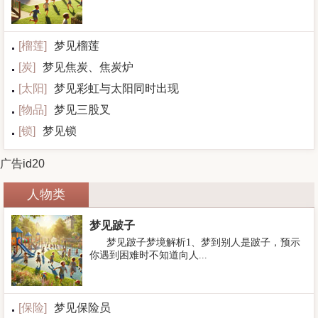
[
榴莲
]
梦见榴莲
[
炭
]
梦见焦炭、焦炭炉
[
太阳
]
梦见彩虹与太阳同时出现
[
物品
]
梦见三股叉
[
锁
]
梦见锁
广告id20
人物类
梦见跛子
梦见跛子梦境解析1、梦到别人是跛子，预示
你遇到困难时不知道向人...
[
保险
]
梦见保险员