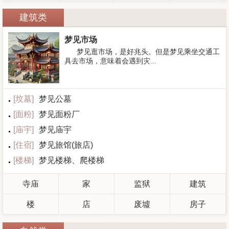
建筑类
梦见市场
梦见逛市场，是好兆头。但是梦见乘坐交通工
具去市场，意味着会遇到灾...
[
坟墓
]
梦见公墓
[
面粉
]
梦见面粉厂
[
庙宇
]
梦见庙宇
[
住宿
]
梦见旅馆(旅店)
[
楼梯
]
梦见楼梯、爬楼梯
寺庙
家
监狱
建筑
楼
店
废墟
房子