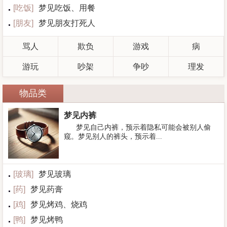
[
吃饭
]
梦见吃饭、用餐
[
朋友
]
梦见朋友打死人
骂人
欺负
游戏
病
游玩
吵架
争吵
理发
物品类
梦见内裤
梦见自己内裤，预示着隐私可能会被别人偷
窥。梦见别人的裤头，预示着...
[
玻璃
]
梦见玻璃
[
药
]
梦见药膏
[
鸡
]
梦见烤鸡、烧鸡
[
鸭
]
梦见烤鸭