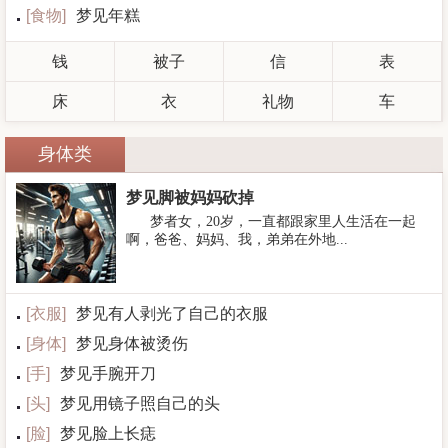
[
食物
]
梦见年糕
钱
被子
信
表
床
衣
礼物
车
身体类
梦见脚被妈妈砍掉
梦者女，20岁，一直都跟家里人生活在一起
啊，爸爸、妈妈、我，弟弟在外地...
[
衣服
]
梦见有人剥光了自己的衣服
[
身体
]
梦见身体被烫伤
[
手
]
梦见手腕开刀
[
头
]
梦见用镜子照自己的头
[
脸
]
梦见脸上长痣