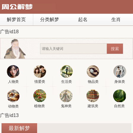
解梦首页
分类解梦
起名
生肖
广告id18
人物类
情爱类
生活类
物品类
身体类
植物类
鬼神类
建筑类
自然类
动物类
广告id13
最新解梦