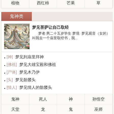
植物
西红柿
芒果
草
鬼神类
梦见菩萨让自己取经
梦者:男二十五岁学生 梦境: 梦见观音（女的）
叫我去一个庙里取经书，我...
[
神
]
梦见到庙里拜神
[
佛祖
]
梦见大雄宝殿和佛祖
[
尸体
]
梦见木乃伊
[
头
]
梦见骷髅头
[
情人
]
梦见情人的骷髅头
鬼神
死人
神
孙悟空
天堂
龙
鬼
巫师