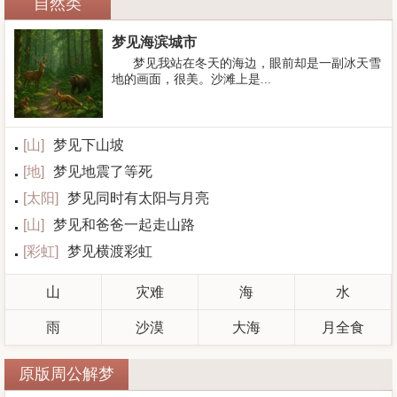
自然类
梦见海滨城市
梦见我站在冬天的海边，眼前却是一副冰天雪
地的画面，很美。沙滩上是...
[
山
]
梦见下山坡
[
地
]
梦见地震了等死
[
太阳
]
梦见同时有太阳与月亮
[
山
]
梦见和爸爸一起走山路
[
彩虹
]
梦见横渡彩虹
山
灾难
海
水
雨
沙漠
大海
月全食
原版周公解梦