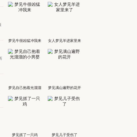
领
梦见牛很凶猛冲我来
女人梦见羊进家里来
了
历
梦见自己抱着光溜溜
梦见满山遍野的花开
疲
的小男婴
的
梦见抓了一只鸡
梦见儿子受伤了