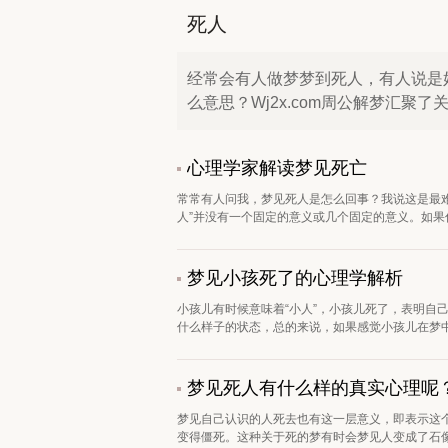
死人
经常会有人做梦梦到死人，有人说是
么意思？Wj2x.com周公解梦汇
心理学家解读梦见死亡
常常有人问我，梦见死人是怎么回事？我说这是最
人”并没有一个固定的意义或几个固定的意义。如果你
梦见小孩死了的心理学解析
小孩儿有时候意味着“小人”，小孩儿死了，表明自
什么样子的状态，总的来说，如果感觉小孩儿在梦中
梦见死人有什么样的真实心理呢
梦见自己认识的人死去也有这一层意义，即表示这个
变得僵死。这种关于死的梦有时会梦见人变成了石像。