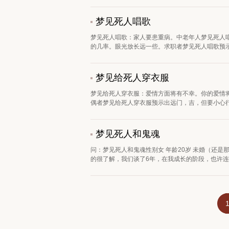
梦见死人唱歌
梦见死人唱歌：家人要患重病。中老年人梦见死人
的几率。眼光放长远一些。求职者梦见死人唱歌预示找
梦见给死人穿衣服
梦见给死人穿衣服：爱情方面将有不幸。你的爱情
偶者梦见给死人穿衣服预示出远门，吉，但要小心行动
梦见死人和鬼魂
问：梦见死人和鬼魂性别女 年龄20岁 未婚（还
的很了解，我们谈了6年，在我成长的阶段，也许连我