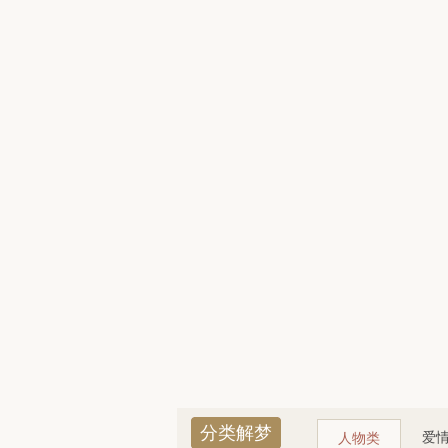
分类解梦
爱
人物类