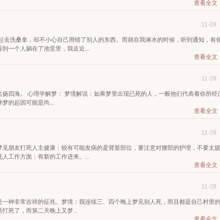
查看全文
11-28
一起去洗桑拿，却不小心自己用错了别人的东西。而就在我淋水的时候，听到通知，有
到一个人躺在了池堂里，我走近...
查看全文
11-28
扬四海。 心理学解梦： 梦境解说：如果梦里出现已死的人，一般他们代表着你所经
的起因可能是尚...
查看全文
11-28
梦见朋友打死人主健康：较有可能发病的是肾脏部位，要注意对腰部的护理，不要太
人工作方面：有新的工作进来。...
查看全文
11-28
是一种非常吉祥的征兆。梦境：我连续三、四个晚上梦见别人死，而且都是自己村里
死了，而第二天晚上又梦...
查看全文