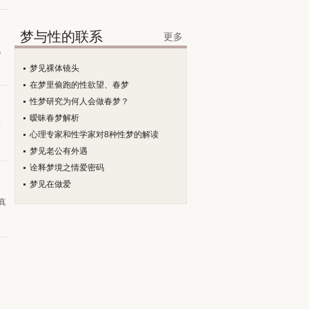
梦与性的联系
更多
现
梦见裸体镜头
在梦里偷跑的性欲望、春梦
性梦研究为何人会做春梦？
暧昧春梦解析
丧
心理专家和性学家对8种性梦的解读
梦见老公有外遇
诠释梦境之情爱密码
梦见在做爱
真