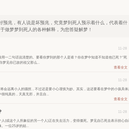
好预兆，有人说是坏预兆，究竟梦到死人预示着什么，代表着什
聚了关于做梦梦到死人的各种解释，为您答疑解梦！
11-28
难用一二句话说清楚的。要看你梦到的那个人是谁？你在梦中知道不知道他已死？“死
梦见你已故的祖父那么...
查看全文
11-28
己将会远离小人的骚扰，不过还是要小心谨慎为妙。其实，这还要看在梦中的小孩具体
很纯真的，天真无邪，并且自...
查看全文
？
11-28
人(或这个人所象征的另一个人)正在失去活力，变得僵死。梦见自己死去表示担心自
一位25岁的姑...