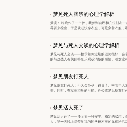
梦见死人脑浆的心理学解析
梦境： 昨晚作了一个梦，我梦到自己和几位朋友
导要来检查，于是就赶快穿衣服，可是穿着衣服，看
梦见与死人交谈的心理学解析
梦见与死人交谈——预示着你近期的运势很好，会名
的与这些人有关的特别乐观或消极的感情。引发这种梦
梦见朋友打死人
梦见朋友打死人：不久会怀孕，得贵子。中老年人
劳。同时，有发生湿疹的可能。办公族梦见朋友打死
梦见活人死了
梦见活人死了——预示着一种安宁、稳定的状态，
人，第一天晚上是梦见我的同学被村里的兄弟给活活打