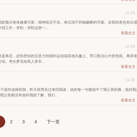
11-28
唱歌预示身体健康方面：精神状态不佳，有沉溺于药物麻醉的可能。自我伤害也有出
工作：求职；求职运势一...
查看全文
11-28
将是单恋，赶快把你的注意力转移到运动或其他兴趣上、早口医治心中的伤痕。离异
。考生梦见给死人穿衣...
查看全文
11-28
是那个面对选择的我，昨天前男友过来找我谈，说的每一句都说中了我心里的痛，他对我
父母都没有他对我的了解，我们...
查看全文
1
2
3
4
下一页