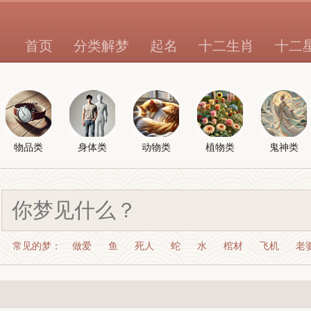
首页
分类解梦
起名
十二生肖
十二
物品类
身体类
动物类
植物类
鬼神类
常见的梦：
做爱
鱼
死人
蛇
水
棺材
飞机
老