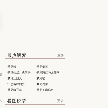
最热解梦
更多
梦见熊
梦见榴莲
梦见焦炭、焦炭炉
梦见彩虹与太阳同
是
梦见三股叉
时出现
梦见锁
汇总吉祥的梦
梦见偶像
梦见豌豆苗
梦见芝麻糕点
看图说梦
更多
己