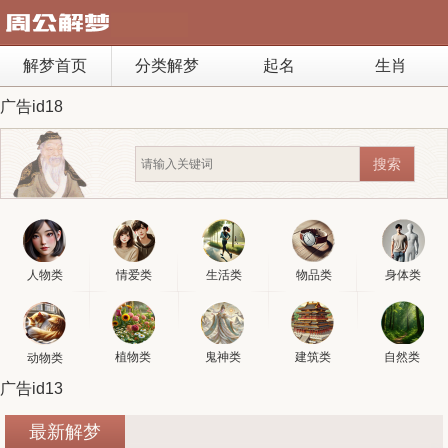
解梦首页
分类解梦
起名
生肖
广告id18
人物类
情爱类
生活类
物品类
身体类
植物类
鬼神类
建筑类
自然类
动物类
广告id13
最新解梦