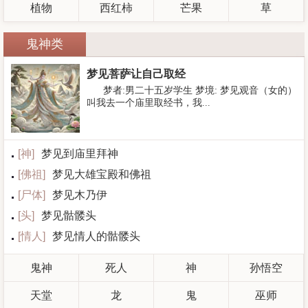
植物
西红柿
芒果
草
鬼神类
梦见菩萨让自己取经
梦者:男二十五岁学生 梦境: 梦见观音（女的）
叫我去一个庙里取经书，我...
[
神
]
梦见到庙里拜神
[
佛祖
]
梦见大雄宝殿和佛祖
[
尸体
]
梦见木乃伊
[
头
]
梦见骷髅头
[
情人
]
梦见情人的骷髅头
鬼神
死人
神
孙悟空
天堂
龙
鬼
巫师