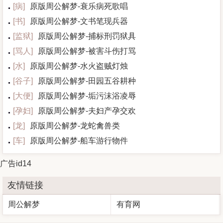
[
病
]
原版周公解梦-衰乐病死歌唱
[
书
]
原版周公解梦-文书笔现兵器
[
监狱
]
原版周公解梦-捕标刑罚狱具
[
骂人
]
原版周公解梦-被害斗伤打骂
[
水
]
原版周公解梦-水火盗贼灯烛
[
谷子
]
原版周公解梦-田园五谷耕种
[
大便
]
原版周公解梦-垢污沫浴凌辱
[
孕妇
]
原版周公解梦-夫妇产孕交欢
[
龙
]
原版周公解梦-龙蛇禽兽类
[
车
]
原版周公解梦-船车游行物件
广告id14
友情链接
周公解梦
有育网