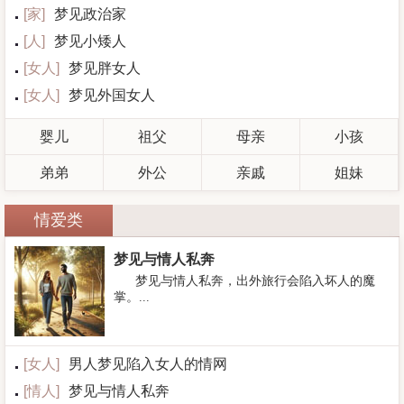
[
家
]
梦见政治家
[
人
]
梦见小矮人
[
女人
]
梦见胖女人
[
女人
]
梦见外国女人
婴儿
祖父
母亲
小孩
弟弟
外公
亲戚
姐妹
情爱类
梦见与情人私奔
梦见与情人私奔，出外旅行会陷入坏人的魔
掌。...
[
女人
]
男人梦见陷入女人的情网
[
情人
]
梦见与情人私奔