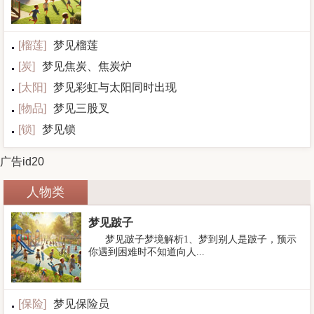
[
榴莲
]
梦见榴莲
[
炭
]
梦见焦炭、焦炭炉
[
太阳
]
梦见彩虹与太阳同时出现
[
物品
]
梦见三股叉
[
锁
]
梦见锁
广告id20
人物类
梦见跛子
梦见跛子梦境解析1、梦到别人是跛子，预示
你遇到困难时不知道向人...
[
保险
]
梦见保险员