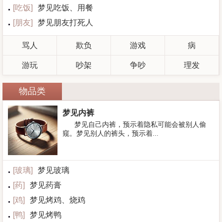
[
吃饭
]
梦见吃饭、用餐
[
朋友
]
梦见朋友打死人
骂人
欺负
游戏
病
游玩
吵架
争吵
理发
物品类
梦见内裤
梦见自己内裤，预示着隐私可能会被别人偷
窥。梦见别人的裤头，预示着...
[
玻璃
]
梦见玻璃
[
药
]
梦见药膏
[
鸡
]
梦见烤鸡、烧鸡
[
鸭
]
梦见烤鸭