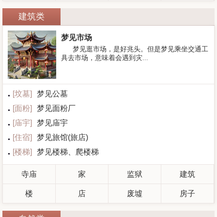
建筑类
梦见市场
梦见逛市场，是好兆头。但是梦见乘坐交通工
具去市场，意味着会遇到灾...
[
坟墓
]
梦见公墓
[
面粉
]
梦见面粉厂
[
庙宇
]
梦见庙宇
[
住宿
]
梦见旅馆(旅店)
[
楼梯
]
梦见楼梯、爬楼梯
寺庙
家
监狱
建筑
楼
店
废墟
房子