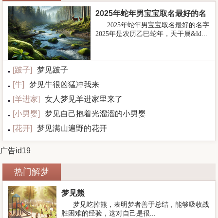
2025年蛇年男宝宝取名最好的名
2025年蛇年男宝宝取名最好的名字
字
2025年是农历乙巳蛇年，天干属&ld...
[
跛子
]
梦见跛子
[
牛
]
梦见牛很凶猛冲我来
[
羊进家
]
女人梦见羊进家里来了
[
小男婴
]
梦见自己抱着光溜溜的小男婴
[
花开
]
梦见满山遍野的花开
广告id19
热门解梦
梦见熊
梦见吃掉熊，表明梦者善于总结，能够吸收战
胜困难的经验，这对自己是很...