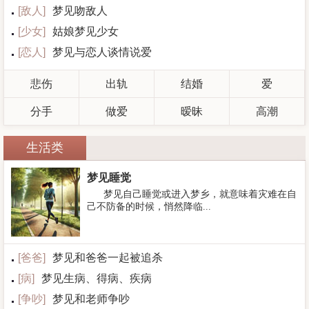
[
敌人
]
梦见吻敌人
[
少女
]
姑娘梦见少女
[
恋人
]
梦见与恋人谈情说爱
悲伤
出轨
结婚
爱
分手
做爱
暧昧
高潮
生活类
梦见睡觉
梦见自己睡觉或进入梦乡，就意味着灾难在自
己不防备的时候，悄然降临...
[
爸爸
]
梦见和爸爸一起被追杀
[
病
]
梦见生病、得病、疾病
[
争吵
]
梦见和老师争吵