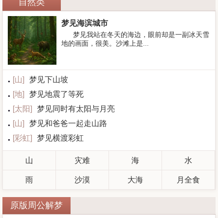
自然类
梦见海滨城市
梦见我站在冬天的海边，眼前却是一副冰天雪
地的画面，很美。沙滩上是...
[
山
]
梦见下山坡
[
地
]
梦见地震了等死
[
太阳
]
梦见同时有太阳与月亮
[
山
]
梦见和爸爸一起走山路
[
彩虹
]
梦见横渡彩虹
山
灾难
海
水
雨
沙漠
大海
月全食
原版周公解梦