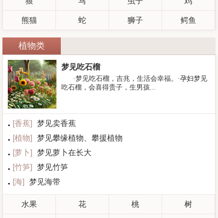
狼
马
虫子
鸡
熊猫
蛇
狮子
鳄鱼
植物类
梦见吃石榴
·梦见吃石榴，吉兆，生活会幸福。·孕妇梦见
吃石榴，会喜得贵子，生男孩...
[
香蕉
]
梦见卖香蕉
[
植物
]
梦见攀缘植物、攀援植物
[
萝卜
]
梦见萝卜在长大
[
竹笋
]
梦见竹笋
[
海
]
梦见海带
水果
花
桃
树