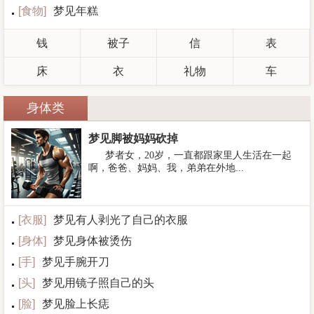
[
食物
]
梦见年糕
钱
被子
信
表
床
衣
礼物
车
身体类
梦见脚被妈妈砍掉
梦者女，20岁，一直都跟家里人生活在一起
啊，爸爸、妈妈、我，弟弟在外地...
[
衣服
]
梦见有人剥光了自己的衣服
[
身体
]
梦见身体被烫伤
[
手
]
梦见手腕开刀
[
头
]
梦见用镜子照自己的头
[
脸
]
梦见脸上长痣