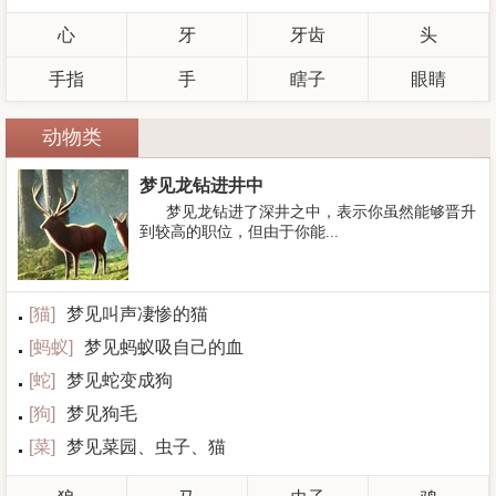
心
牙
牙齿
头
手指
手
瞎子
眼睛
动物类
梦见龙钻进井中
梦见龙钻进了深井之中，表示你虽然能够晋升
到较高的职位，但由于你能...
[
猫
]
梦见叫声凄惨的猫
[
蚂蚁
]
梦见蚂蚁吸自己的血
[
蛇
]
梦见蛇变成狗
[
狗
]
梦见狗毛
[
菜
]
梦见菜园、虫子、猫