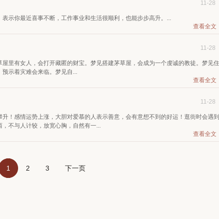
11-28
表示你最近喜事不断，工作事业和生活很顺利，也能步步高升。...
查看全文
11-28
草屋里有女人，会打开藏匿的财宝。梦见搭建茅草屋，会成为一个虔诚的教徒。梦见
示着灾难会来临。梦见自...
查看全文
11-28
攀升！感情运势上涨，大胆对爱慕的人表示善意，会有意想不到的好运！逛街时会遇
，不与人计较，放宽心胸，自然有一...
查看全文
1
2
3
下一页