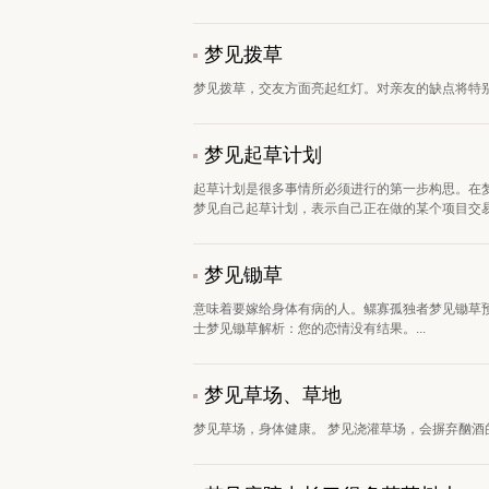
梦见拨草
梦见拨草，交友方面亮起红灯。对亲友的缺点将特别
梦见起草计划
起草计划是很多事情所必须进行的第一步构思。在
梦见自己起草计划，表示自己正在做的某个项目交易有
梦见锄草
意味着要嫁给身体有病的人。鳏寡孤独者梦见锄草
士梦见锄草解析：您的恋情没有结果。...
梦见草场、草地
梦见草场，身体健康。 梦见浇灌草场，会摒弃酗酒的