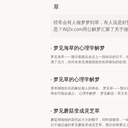
草
经常会有人做梦梦到草，有人说是好
思？Wj2x.com周公解梦汇聚了关
梦见海草的心理学解梦
梦见海草——预示着最近会过上一段快乐的日子，
满了活力，你对未来充满着勃勃生机和探知的欲望。梦
梦见草的心理学解梦
青草细细长长的象征着人的寿命。 梦见草——预示
寿命可能会减少。 心理学解梦： 梦见解说：草主长寿
梦见蘑菇变成灵芝草
蘑菇用细细的茎托起大大的帽子，同时很脆弱，一
日子越过越好梦见蘑菇变成灵芝草，预示你将要过上富