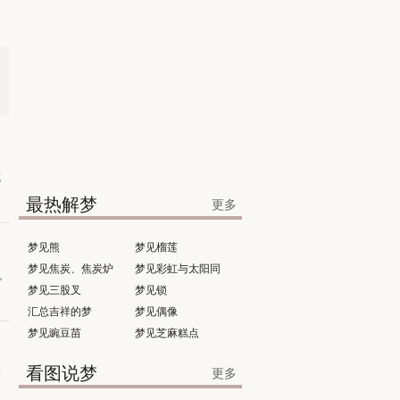
充
最热解梦
更多
梦见熊
梦见榴莲
梦见焦炭、焦炭炉
梦见彩虹与太阳同
，
梦见三股叉
时出现
梦见锁
汇总吉祥的梦
梦见偶像
梦见豌豆苗
梦见芝麻糕点
看图说梦
更多
着