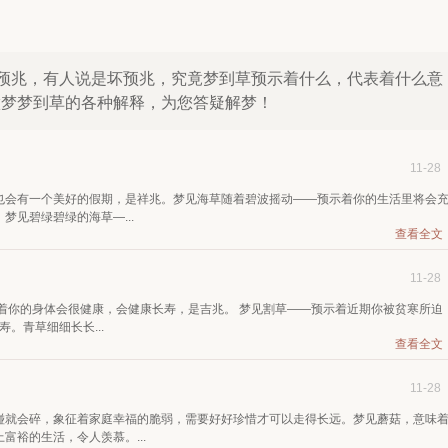
预兆，有人说是坏预兆，究竟梦到草预示着什么，代表着什么意
于做梦梦到草的各种解释，为您答疑解梦！
11-28
也会有一个美好的假期，是祥兆。梦见海草随着碧波摇动——预示着你的生活里将会
见碧绿碧绿的海草—...
查看全文
11-28
着你的身体会很健康，会健康长寿，是吉兆。 梦见割草——预示着近期你被贫寒所迫
。青草细细长长...
查看全文
11-28
碰就会碎，象征着家庭幸福的脆弱，需要好好珍惜才可以走得长远。梦见蘑菇，意味
裕的生活，令人羡慕。...