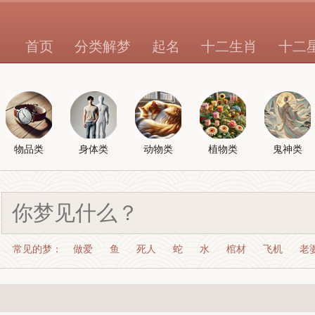
首页
分类解梦
起名
十二生肖
十二
物品类
身体类
动物类
植物类
鬼神类
常见的梦：
做爱
鱼
死人
蛇
水
棺材
飞机
老