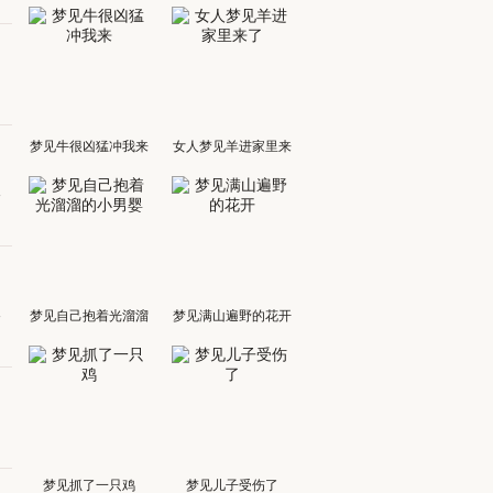
梦见牛很凶猛冲我来
女人梦见羊进家里来
了
人
人
梦见自己抱着光溜溜
梦见满山遍野的花开
的小男婴
梦见抓了一只鸡
梦见儿子受伤了