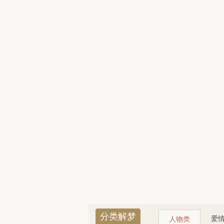
分类解梦
爱
人物类