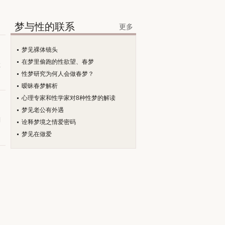
梦与性的联系
更多
梦见裸体镜头
在梦里偷跑的性欲望、春梦
住
性梦研究为何人会做春梦？
暧昧春梦解析
心理专家和性学家对8种性梦的解读
梦见老公有外遇
到
诠释梦境之情爱密码
梦见在做爱