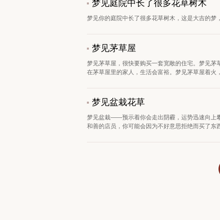
梦见庭院中长了很多花草树木
梦见你的庭院中长了很多花草树木，这是大吉的梦，
梦见茅草屋
梦见茅草屋，很快要购买一套宽敞的住宅。梦见茅
在茅草屋里的家人，生活会富裕。梦见茅草屋着火，预
梦见盆栽花草
梦见盆栽——预示着你会走出阴霾，运势迅速向上
和善的店员，你可能会因为不好意思拒绝而买了东西