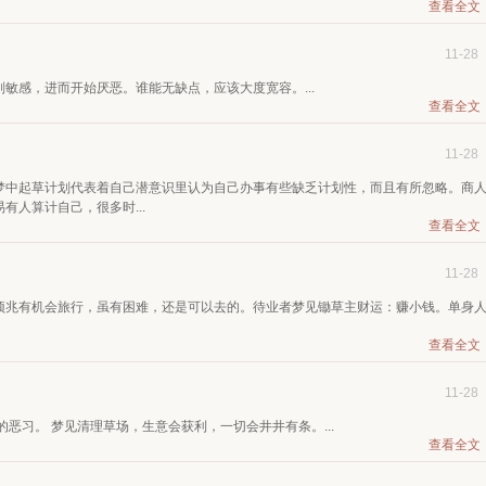
查看全文
11-28
敏感，进而开始厌恶。谁能无缺点，应该大度宽容。...
查看全文
11-28
梦中起草计划代表着自己潜意识里认为自己办事有些缺乏计划性，而且有所忽略。商
人算计自己，很多时...
查看全文
11-28
预兆有机会旅行，虽有困难，还是可以去的。待业者梦见锄草主财运：赚小钱。单身
查看全文
11-28
恶习。 梦见清理草场，生意会获利，一切会井井有条。...
查看全文