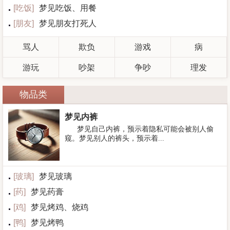
[
吃饭
]
梦见吃饭、用餐
[
朋友
]
梦见朋友打死人
骂人
欺负
游戏
病
游玩
吵架
争吵
理发
物品类
梦见内裤
梦见自己内裤，预示着隐私可能会被别人偷
窥。梦见别人的裤头，预示着...
[
玻璃
]
梦见玻璃
[
药
]
梦见药膏
[
鸡
]
梦见烤鸡、烧鸡
[
鸭
]
梦见烤鸭