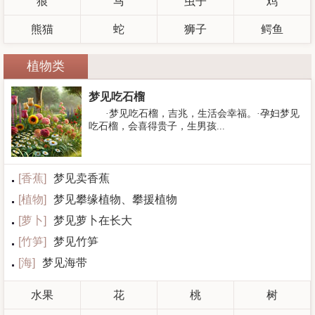
狼
马
虫子
鸡
熊猫
蛇
狮子
鳄鱼
植物类
梦见吃石榴
·梦见吃石榴，吉兆，生活会幸福。·孕妇梦见
吃石榴，会喜得贵子，生男孩...
[
香蕉
]
梦见卖香蕉
[
植物
]
梦见攀缘植物、攀援植物
[
萝卜
]
梦见萝卜在长大
[
竹笋
]
梦见竹笋
[
海
]
梦见海带
水果
花
桃
树