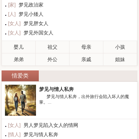
[
家
]
梦见政治家
[
人
]
梦见小矮人
[
女人
]
梦见胖女人
[
女人
]
梦见外国女人
婴儿
祖父
母亲
小孩
弟弟
外公
亲戚
姐妹
情爱类
梦见与情人私奔
梦见与情人私奔，出外旅行会陷入坏人的魔
掌。...
[
女人
]
男人梦见陷入女人的情网
[
情人
]
梦见与情人私奔