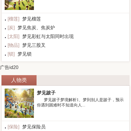
[
榴莲
]
梦见榴莲
[
炭
]
梦见焦炭、焦炭炉
[
太阳
]
梦见彩虹与太阳同时出现
[
物品
]
梦见三股叉
[
锁
]
梦见锁
广告id20
人物类
梦见跛子
梦见跛子梦境解析1、梦到别人是跛子，预示
你遇到困难时不知道向人...
[
保险
]
梦见保险员