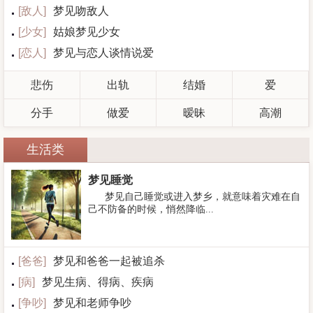
[
敌人
]
梦见吻敌人
[
少女
]
姑娘梦见少女
[
恋人
]
梦见与恋人谈情说爱
悲伤
出轨
结婚
爱
分手
做爱
暧昧
高潮
生活类
梦见睡觉
梦见自己睡觉或进入梦乡，就意味着灾难在自
己不防备的时候，悄然降临...
[
爸爸
]
梦见和爸爸一起被追杀
[
病
]
梦见生病、得病、疾病
[
争吵
]
梦见和老师争吵