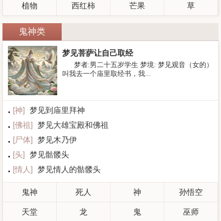
植物
西红柿
芒果
草
鬼神类
梦见菩萨让自己取经
梦者:男二十五岁学生 梦境: 梦见观音（女的）
叫我去一个庙里取经书，我...
[
神
]
梦见到庙里拜神
[
佛祖
]
梦见大雄宝殿和佛祖
[
尸体
]
梦见木乃伊
[
头
]
梦见骷髅头
[
情人
]
梦见情人的骷髅头
鬼神
死人
神
孙悟空
天堂
龙
鬼
巫师