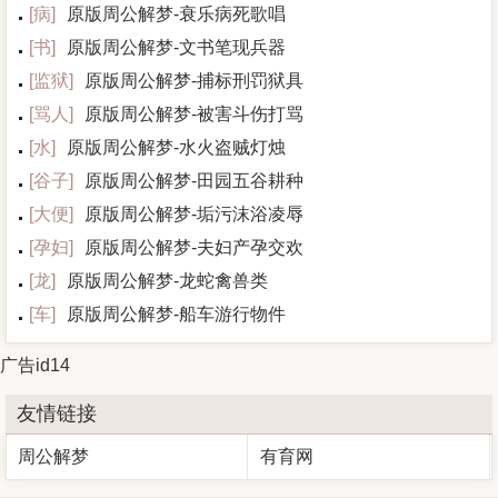
[
病
]
原版周公解梦-衰乐病死歌唱
[
书
]
原版周公解梦-文书笔现兵器
[
监狱
]
原版周公解梦-捕标刑罚狱具
[
骂人
]
原版周公解梦-被害斗伤打骂
[
水
]
原版周公解梦-水火盗贼灯烛
[
谷子
]
原版周公解梦-田园五谷耕种
[
大便
]
原版周公解梦-垢污沫浴凌辱
[
孕妇
]
原版周公解梦-夫妇产孕交欢
[
龙
]
原版周公解梦-龙蛇禽兽类
[
车
]
原版周公解梦-船车游行物件
广告id14
友情链接
周公解梦
有育网