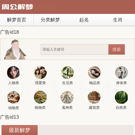
解梦首页
分类解梦
起名
生肖
广告id18
人物类
情爱类
生活类
物品类
身体类
植物类
鬼神类
建筑类
自然类
动物类
广告id13
最新解梦