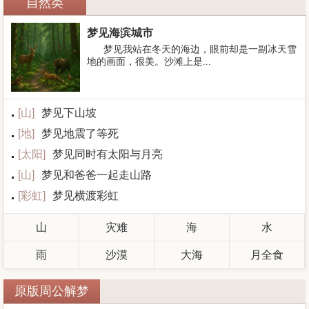
自然类
梦见海滨城市
梦见我站在冬天的海边，眼前却是一副冰天雪
地的画面，很美。沙滩上是...
[
山
]
梦见下山坡
[
地
]
梦见地震了等死
[
太阳
]
梦见同时有太阳与月亮
[
山
]
梦见和爸爸一起走山路
[
彩虹
]
梦见横渡彩虹
山
灾难
海
水
雨
沙漠
大海
月全食
原版周公解梦