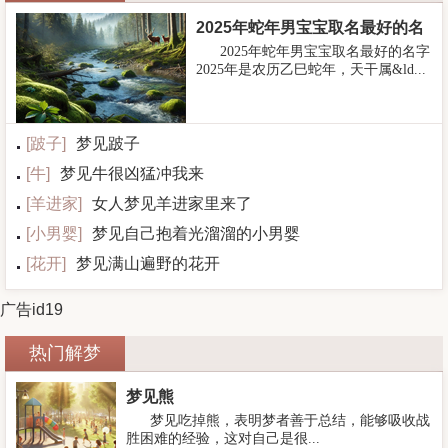
2025年蛇年男宝宝取名最好的名
2025年蛇年男宝宝取名最好的名字
字
2025年是农历乙巳蛇年，天干属&ld...
[
跛子
]
梦见跛子
[
牛
]
梦见牛很凶猛冲我来
[
羊进家
]
女人梦见羊进家里来了
[
小男婴
]
梦见自己抱着光溜溜的小男婴
[
花开
]
梦见满山遍野的花开
广告id19
热门解梦
梦见熊
梦见吃掉熊，表明梦者善于总结，能够吸收战
胜困难的经验，这对自己是很...