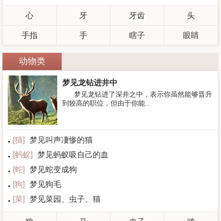
心
牙
牙齿
头
手指
手
瞎子
眼睛
动物类
梦见龙钻进井中
梦见龙钻进了深井之中，表示你虽然能够晋升
到较高的职位，但由于你能...
[
猫
]
梦见叫声凄惨的猫
[
蚂蚁
]
梦见蚂蚁吸自己的血
[
蛇
]
梦见蛇变成狗
[
狗
]
梦见狗毛
[
菜
]
梦见菜园、虫子、猫