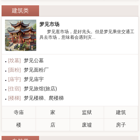
建筑类
梦见市场
梦见逛市场，是好兆头。但是梦见乘坐交通工
具去市场，意味着会遇到灾...
[
坟墓
]
梦见公墓
[
面粉
]
梦见面粉厂
[
庙宇
]
梦见庙宇
[
住宿
]
梦见旅馆(旅店)
[
楼梯
]
梦见楼梯、爬楼梯
寺庙
家
监狱
建筑
楼
店
废墟
房子