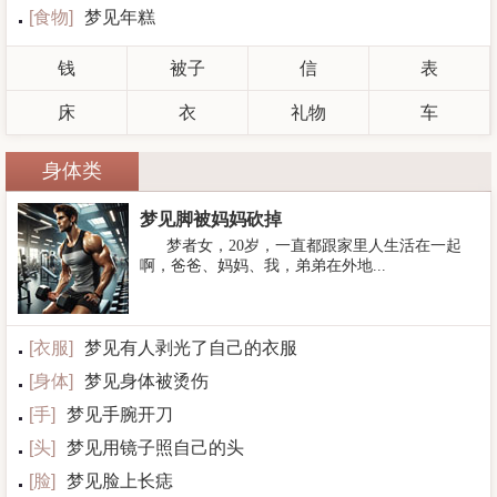
[
食物
]
梦见年糕
钱
被子
信
表
床
衣
礼物
车
身体类
梦见脚被妈妈砍掉
梦者女，20岁，一直都跟家里人生活在一起
啊，爸爸、妈妈、我，弟弟在外地...
[
衣服
]
梦见有人剥光了自己的衣服
[
身体
]
梦见身体被烫伤
[
手
]
梦见手腕开刀
[
头
]
梦见用镜子照自己的头
[
脸
]
梦见脸上长痣