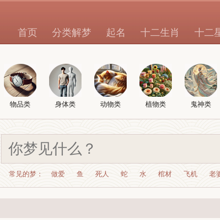
首页
分类解梦
起名
十二生肖
十二
物品类
身体类
动物类
植物类
鬼神类
常见的梦：
做爱
鱼
死人
蛇
水
棺材
飞机
老