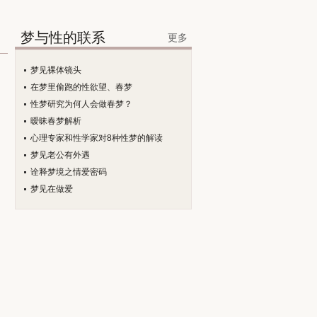
梦与性的联系
更多
梦见裸体镜头
在梦里偷跑的性欲望、春梦
性梦研究为何人会做春梦？
暧昧春梦解析
心理专家和性学家对8种性梦的解读
梦见老公有外遇
诠释梦境之情爱密码
梦见在做爱