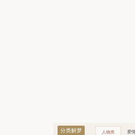
分类解梦
爱
人物类