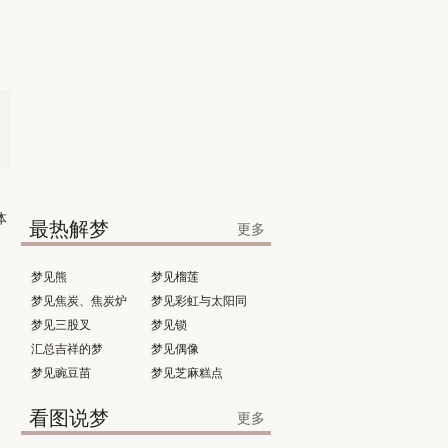
体
最热解梦
更多
梦见熊
梦见榴莲
梦见焦炭、焦炭炉
梦见彩虹与太阳同
梦见三股叉
时出现
梦见锁
汇总吉祥的梦
梦见偶像
梦见豌豆苗
梦见芝麻糕点
看图说梦
更多