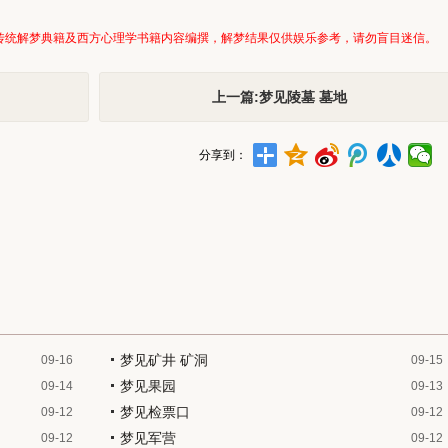
传统解梦典籍及西方心理学书籍内容编撰，解梦结果仅供娱乐参考，请勿盲目迷信。
上一篇:梦见陵墓 墓地
分享到：
梦见矿井 矿洞
09-16
09-15
梦见果园
09-14
09-13
梦见检票口
09-12
09-12
梦见军营
09-12
09-12