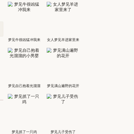
梦见牛很凶猛冲我来
女人梦见羊进家里来
了
梦见自己抱着光溜溜
梦见满山遍野的花开
的小男婴
梦见抓了一只鸡
梦见儿子受伤了