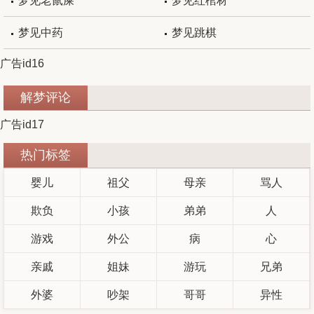
梦见老鼠屎
梦见红棺材
梦见中药
梦见跳棋
广告id16
解梦评论
广告id17
热门标签
婴儿
祖父
母亲
骂人
欺负
小孩
弟弟
人
游戏
外公
病
心
亲戚
姐妹
游玩
兄弟
外婆
吵架
哥哥
异性