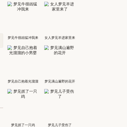
梦见牛很凶猛冲我来
女人梦见羊进家里来
了
梦见自己抱着光溜溜
梦见满山遍野的花开
的小男婴
梦见抓了一只鸡
梦见儿子受伤了