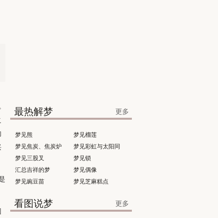
。
最热解梦
更多
之
的
梦见熊
梦见榴莲
兴
梦见焦炭、焦炭炉
梦见彩虹与太阳同
梦见三股叉
时出现
梦见锁
汇总吉祥的梦
梦见偶像
是
梦见豌豆苗
梦见芝麻糕点
看图说梦
更多
因