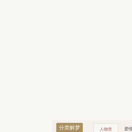
分类解梦
爱
人物类