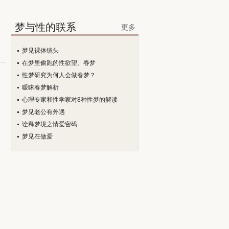
梦与性的联系
更多
梦见裸体镜头
在梦里偷跑的性欲望、春梦
性梦研究为何人会做春梦？
暧昧春梦解析
心理专家和性学家对8种性梦的解读
梦见老公有外遇
诠释梦境之情爱密码
梦见在做爱