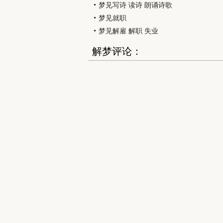
梦见写诗 读诗 朗诵诗歌
梦见就职
梦见解雇 解职 失业
解梦评论：