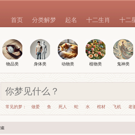
首页
分类解梦
起名
十二生肖
十二
物品类
身体类
动物类
植物类
鬼神类
常见的梦：
做爱
鱼
死人
蛇
水
棺材
飞机
老
被盗