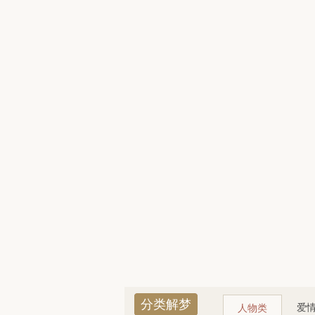
分类解梦
爱
人物类