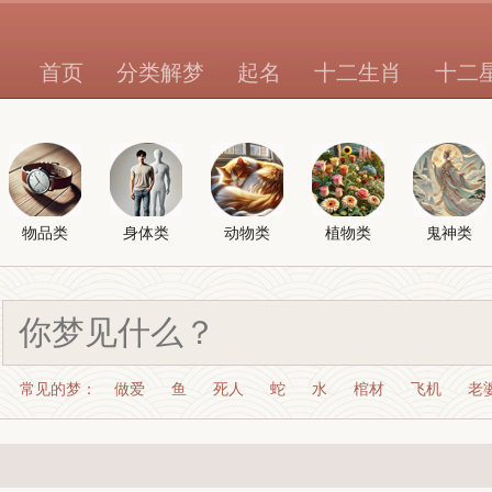
首页
分类解梦
起名
十二生肖
十二
物品类
身体类
动物类
植物类
鬼神类
常见的梦：
做爱
鱼
死人
蛇
水
棺材
飞机
老