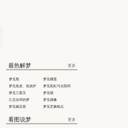
，
最热解梦
更多
梦见熊
梦见榴莲
梦见焦炭、焦炭炉
梦见彩虹与太阳同
梦见三股叉
时出现
梦见锁
汇总吉祥的梦
梦见偶像
梦见豌豆苗
梦见芝麻糕点
看图说梦
更多