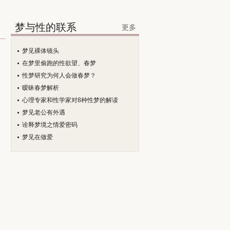
梦与性的联系
更多
梦见裸体镜头
在梦里偷跑的性欲望、春梦
性梦研究为何人会做春梦？
暧昧春梦解析
心理专家和性学家对8种性梦的解读
梦见老公有外遇
诠释梦境之情爱密码
梦见在做爱