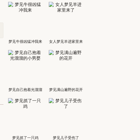
梦见牛很凶猛冲我来
女人梦见羊进家里来
了
梦见自己抱着光溜溜
梦见满山遍野的花开
的小男婴
梦见抓了一只鸡
梦见儿子受伤了