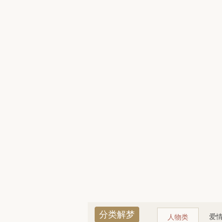
分类解梦
爱
人物类