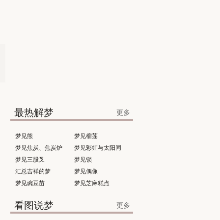
最热解梦
更多
梦见熊
梦见榴莲
梦见焦炭、焦炭炉
梦见彩虹与太阳同
梦见三股叉
时出现
梦见锁
汇总吉祥的梦
梦见偶像
梦见豌豆苗
梦见芝麻糕点
看图说梦
更多