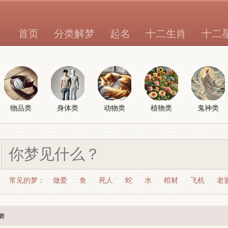
首页
分类解梦
起名
十二生肖
十二
物品类
身体类
动物类
植物类
鬼神类
常见的梦：
做爱
鱼
死人
蛇
水
棺材
飞机
老
吻