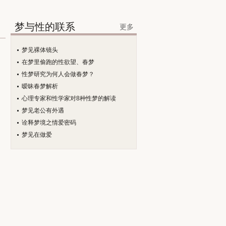
梦与性的联系
更多
梦见裸体镜头
在梦里偷跑的性欲望、春梦
性梦研究为何人会做春梦？
暧昧春梦解析
心理专家和性学家对8种性梦的解读
梦见老公有外遇
诠释梦境之情爱密码
梦见在做爱