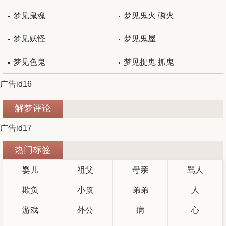
梦见鬼魂
梦见鬼火 磷火
梦见妖怪
梦见鬼屋
梦见色鬼
梦见捉鬼 抓鬼
广告id16
解梦评论
广告id17
热门标签
婴儿
祖父
母亲
骂人
欺负
小孩
弟弟
人
游戏
外公
病
心