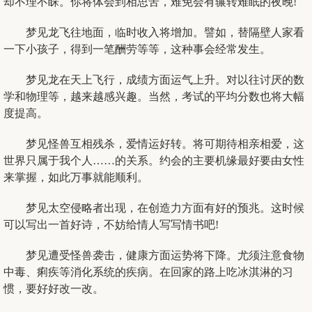
却不理不睬。你将体会到相思苦，难免会有辗转难眠的夜晚!
梦见龙飞往地面，临时收入将增加。譬如，替隔壁人家看
一下小孩子，得到一笔酬劳等等，这种事会经常发生。
梦见龙在天上飞行，成绩方面运气上升。对以往讨厌的数
学和物理等，越来越感兴趣。当然，考试的平均分数也将大幅
度提高。
梦见怪兽互相残杀，爱情运好转。将可期待相亲相爱，这
世界只属于我个人……的关系。约会的主要机缘最好要由女性
来掌握，如此万事就能顺利。
梦见太空侵略者出现，在创造力方面有好的预兆。这时候
可以写出一首好诗，不妨给情人写写情书吧!
梦见遭受怪兽袭击，健康方面运势将下降。尤须注意食物
中毒、痢疾等消化系统的疾病。在回家的路上吃冰淇淋的习
惯，要好好改一改。