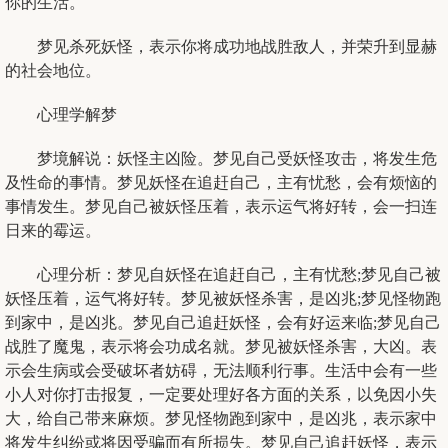
你的生活。
梦见杀死妖怪，表示你将成功地战胜敌人，并荣升到显赫
的社会地位。
心理学解梦
梦境解说：妖怪主凶险。梦见自己受妖怪攻击，将发生危
及性命的事情。梦见妖怪在追赶自己，主有忧愁，会有烦恼的
事情发生。梦见自己被妖怪压着，表示运气将好转，会一扫连
日来的霉运。
心理分析：梦见自妖怪在追赶自己，主有忧愁;梦见自己被
妖怪压着，运气将好转。梦见被妖怪杀害，是凶兆;梦见怪物跑
到家中，是凶兆。梦见自己追赶妖怪，会有好运来临;梦见自己
战胜了魔鬼，表示将会功成名就。梦见被妖怪杀害，大凶。表
示会生病或会受破坏者妨碍，无法顺利行事。生活中会有一些
小人对你打击报复，一定要处理好各方面的关系，以免因小失
大，给自己带来麻烦。梦见怪物跑到家中，是凶兆，表示家中
将发生纠纷或将因受骗而有所损失。梦见自己追赶妖怪，表示