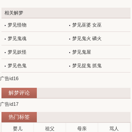
相关解梦
梦见怪物
梦见巫婆 女巫
梦见鬼魂
梦见鬼火 磷火
梦见妖怪
梦见鬼屋
梦见色鬼
梦见捉鬼 抓鬼
广告id16
解梦评论
广告id17
热门标签
婴儿
祖父
母亲
骂人